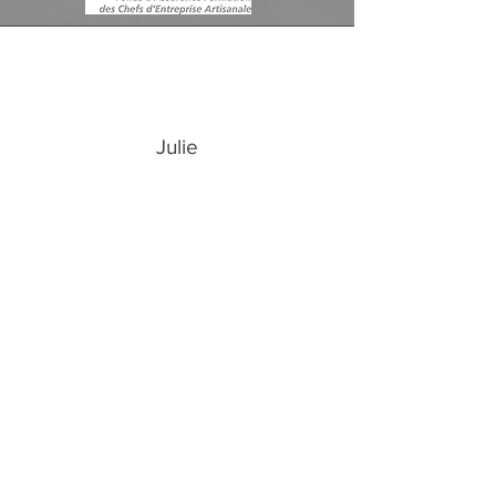
Julie
Formation super complète et
formatrice très
professionnelle et patiente.