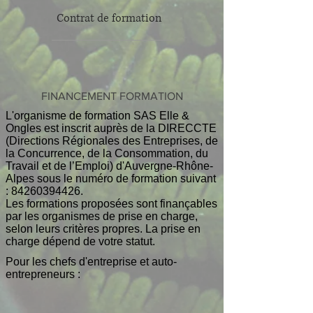
Contrat de formation
FINANCEMENT FORMATION
L'organisme de formation SAS Elle &
Ongles est inscrit auprès de la DIRECCTE
(Directions Régionales des Entreprises, de
la Concurrence, de la Consommation, du
Travail et de l’Emploi) d'Auvergne-Rhône-
Alpes sous le numéro de formation suivant
:
84260394426
.
Les formations proposées sont finançables
par les organismes de prise en charge,
selon leurs critères propres. La prise en
charge dépend de votre statut.
Pour les chefs d'entreprise et auto-
entrepreneurs :