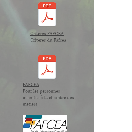
Criteres FAFCEA
​Critères du Fafcea
FAFCEA
Pour les personnes
inscrites à la chambre des
métiers